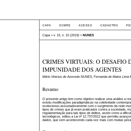
ETIC
CAPA
SOBRE
ACESSO
CADASTRO
PE
Capa
>
v. 15, n. 15 (2019)
>
NUNES
CRIMES VIRTUAIS: O DESAFIO
IMPUNIDADE DOS AGENTES
Mário Vinicius de Azevedo NUNES, Fernanda de Matos Lim
Resumo
O presente artigo tem como objetivo realizar uma análise a re
existiu modificações paradigmáticas na coletividade contem
evolucionou assustadoramente com o surgimento da rede mund
tipos de crimes que já eram praticados contra a sociedade, m
regulamentação para tais tipos de delitos, assim como a dific
tecnológicos, editou a Lei nº 12.737/2012 que permitiu avanços
dados, que vem acontecendo cada vez mais com muitas pess