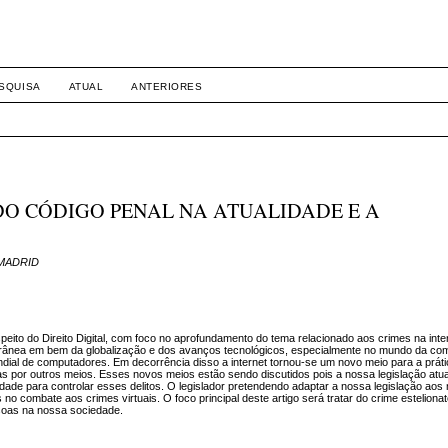
SQUISA
ATUAL
ANTERIORES
 DO CÓDIGO PENAL NA ATUALIDADE E A
a MADRID
speito do Direito Digital, com foco no aprofundamento do tema relacionado aos crimes na inte
porânea em bem da globalização e dos avanços tecnológicos, especialmente no mundo da c
ial de computadores. Em decorrência disso a internet tornou-se um novo meio para a práti
as por outros meios. Esses novos meios estão sendo discutidos pois a nossa legislação atu
uldade para controlar esses delitos. O legislador pretendendo adaptar a nossa legislação ao
 no combate aos crimes virtuais. O foco principal deste artigo será tratar do crime esteliona
oas na nossa sociedade.