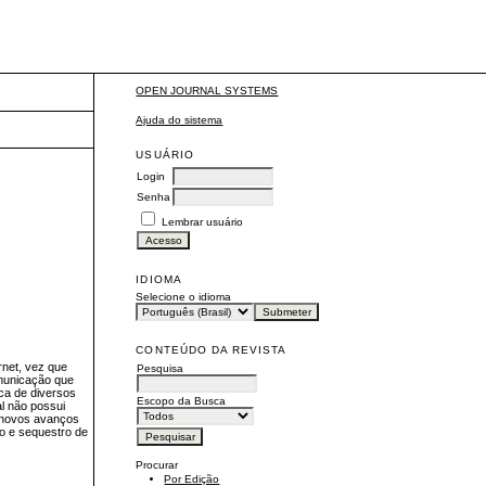
OPEN JOURNAL SYSTEMS
Ajuda do sistema
USUÁRIO
Login
Senha
Lembrar usuário
IDIOMA
Selecione o idioma
CONTEÚDO DA REVISTA
rnet, vez que
Pesquisa
omunicação que
ca de diversos
Escopo da Busca
al não possui
s novos avanços
to e sequestro de
Procurar
Por Edição