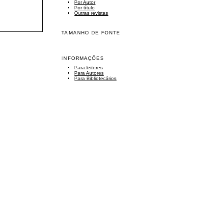
Por Autor
Por título
Outras revistas
TAMANHO DE FONTE
INFORMAÇÕES
Para leitores
Para Autores
Para Bibliotecários