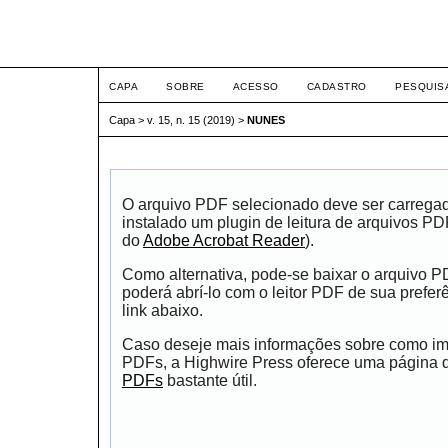
ETIC
CAPA
SOBRE
ACESSO
CADASTRO
PESQUIS
Capa
>
v. 15, n. 15 (2019)
>
NUNES
O arquivo PDF selecionado deve ser carrega
instalado um plugin de leitura de arquivos P
do
Adobe Acrobat Reader
).
Como alternativa, pode-se baixar o arquivo 
poderá abrí-lo com o leitor PDF de sua prefer
link abaixo.
Caso deseje mais informações sobre como impr
PDFs, a Highwire Press oferece uma página
PDFs
bastante útil.