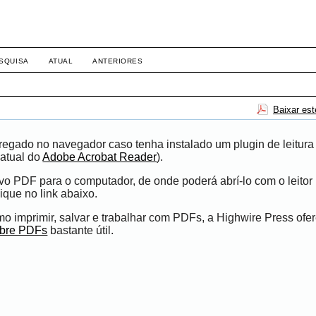
SQUISA
ATUAL
ANTERIORES
Baixar es
egado no navegador caso tenha instalado um plugin de leitura
atual do
Adobe Acrobat Reader
).
ivo PDF para o computador, de onde poderá abrí-lo com o leito
ique no link abaixo.
 imprimir, salvar e trabalhar com PDFs, a Highwire Press ofe
obre PDFs
bastante útil.