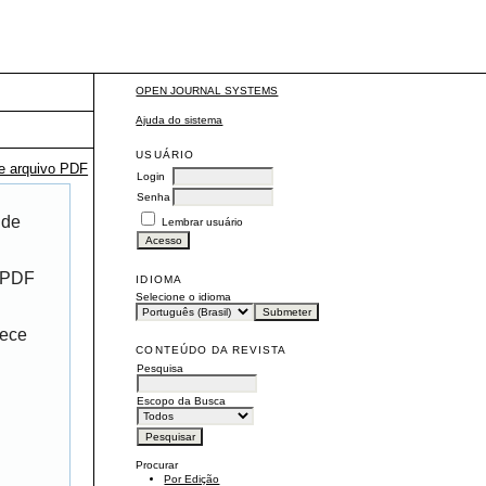
OPEN JOURNAL SYSTEMS
Ajuda do sistema
USUÁRIO
te arquivo PDF
Login
Senha
 de
Lembrar usuário
r PDF
IDIOMA
Selecione o idioma
rece
CONTEÚDO DA REVISTA
Pesquisa
Escopo da Busca
Procurar
Por Edição