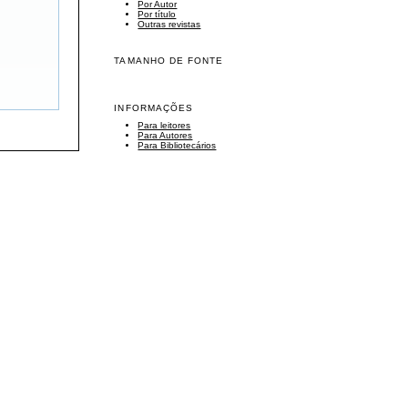
Por Autor
Por título
Outras revistas
TAMANHO DE FONTE
INFORMAÇÕES
Para leitores
Para Autores
Para Bibliotecários