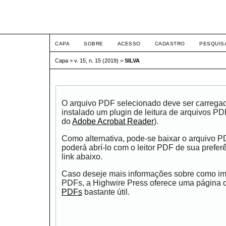
ETIC
CAPA
SOBRE
ACESSO
CADASTRO
PESQUIS
Capa
>
v. 15, n. 15 (2019)
>
SILVA
O arquivo PDF selecionado deve ser carrega
instalado um plugin de leitura de arquivos P
do
Adobe Acrobat Reader
).
Como alternativa, pode-se baixar o arquivo 
poderá abrí-lo com o leitor PDF de sua prefer
link abaixo.
Caso deseje mais informações sobre como impr
PDFs, a Highwire Press oferece uma página
PDFs
bastante útil.