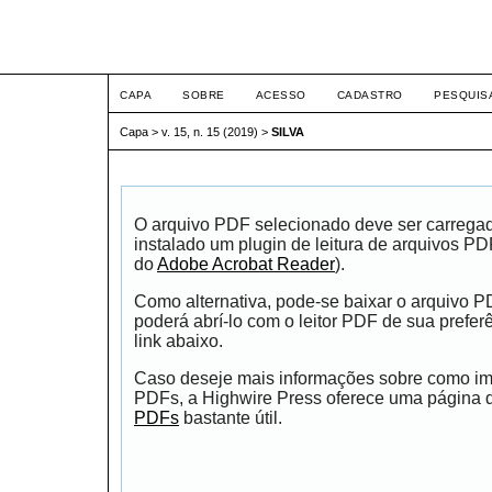
ETIC
CAPA
SOBRE
ACESSO
CADASTRO
PESQUIS
Capa
>
v. 15, n. 15 (2019)
>
SILVA
O arquivo PDF selecionado deve ser carrega
instalado um plugin de leitura de arquivos P
do
Adobe Acrobat Reader
).
Como alternativa, pode-se baixar o arquivo 
poderá abrí-lo com o leitor PDF de sua prefer
link abaixo.
Caso deseje mais informações sobre como impr
PDFs, a Highwire Press oferece uma página
PDFs
bastante útil.