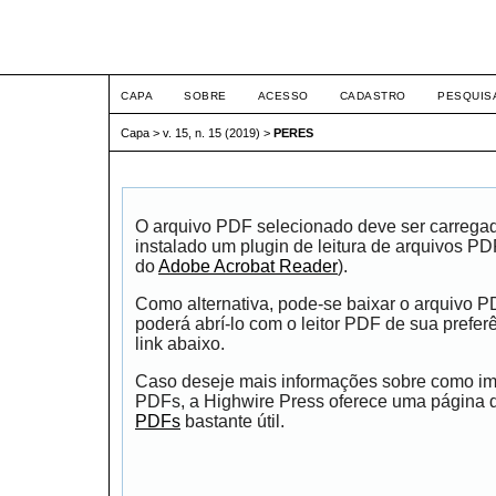
ETIC
CAPA
SOBRE
ACESSO
CADASTRO
PESQUIS
Capa
>
v. 15, n. 15 (2019)
>
PERES
O arquivo PDF selecionado deve ser carrega
instalado um plugin de leitura de arquivos P
do
Adobe Acrobat Reader
).
Como alternativa, pode-se baixar o arquivo 
poderá abrí-lo com o leitor PDF de sua prefer
link abaixo.
Caso deseje mais informações sobre como impr
PDFs, a Highwire Press oferece uma página
PDFs
bastante útil.