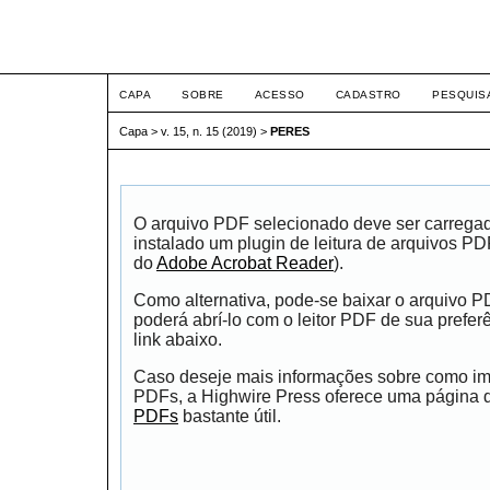
ETIC
CAPA
SOBRE
ACESSO
CADASTRO
PESQUIS
Capa
>
v. 15, n. 15 (2019)
>
PERES
O arquivo PDF selecionado deve ser carrega
instalado um plugin de leitura de arquivos P
do
Adobe Acrobat Reader
).
Como alternativa, pode-se baixar o arquivo 
poderá abrí-lo com o leitor PDF de sua prefer
link abaixo.
Caso deseje mais informações sobre como impr
PDFs, a Highwire Press oferece uma página
PDFs
bastante útil.