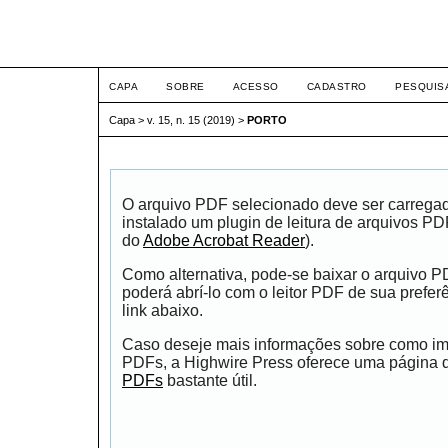
ETIC
CAPA
SOBRE
ACESSO
CADASTRO
PESQUIS
Capa
>
v. 15, n. 15 (2019)
>
PORTO
O arquivo PDF selecionado deve ser carrega
instalado um plugin de leitura de arquivos P
do
Adobe Acrobat Reader
).
Como alternativa, pode-se baixar o arquivo 
poderá abrí-lo com o leitor PDF de sua prefer
link abaixo.
Caso deseje mais informações sobre como impr
PDFs, a Highwire Press oferece uma página
PDFs
bastante útil.