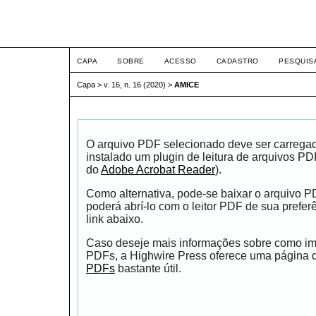
ETIC
CAPA
SOBRE
ACESSO
CADASTRO
PESQUIS
Capa
>
v. 16, n. 16 (2020)
>
AMICE
O arquivo PDF selecionado deve ser carrega
instalado um plugin de leitura de arquivos P
do
Adobe Acrobat Reader
).
Como alternativa, pode-se baixar o arquivo 
poderá abrí-lo com o leitor PDF de sua prefer
link abaixo.
Caso deseje mais informações sobre como impr
PDFs, a Highwire Press oferece uma página
PDFs
bastante útil.