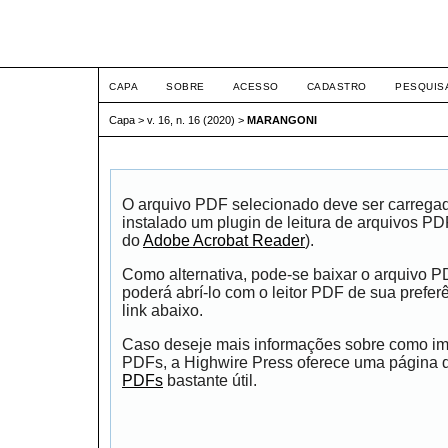
ETIC
CAPA
SOBRE
ACESSO
CADASTRO
PESQUIS
Capa
>
v. 16, n. 16 (2020)
>
MARANGONI
O arquivo PDF selecionado deve ser carrega
instalado um plugin de leitura de arquivos P
do
Adobe Acrobat Reader
).
Como alternativa, pode-se baixar o arquivo 
poderá abrí-lo com o leitor PDF de sua prefer
link abaixo.
Caso deseje mais informações sobre como impr
PDFs, a Highwire Press oferece uma página
PDFs
bastante útil.