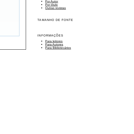
Por Autor
Por título
Outras revistas
TAMANHO DE FONTE
INFORMAÇÕES
Para leitores
Para Autores
Para Bibliotecários