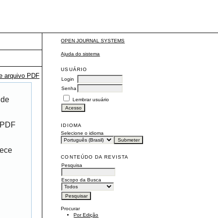
OPEN JOURNAL SYSTEMS
Ajuda do sistema
USUÁRIO
te arquivo PDF
Login
Senha
 de
Lembrar usuário
r PDF
IDIOMA
Selecione o idioma
rece
CONTEÚDO DA REVISTA
Pesquisa
Escopo da Busca
Procurar
Por Edição