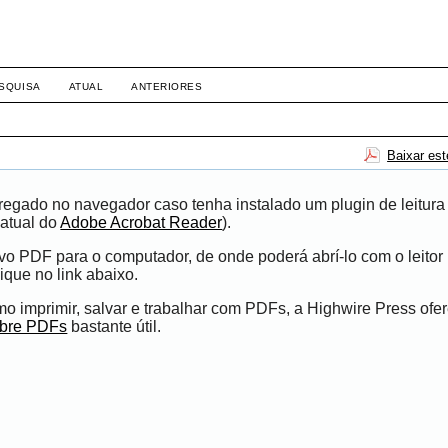
SQUISA
ATUAL
ANTERIORES
Baixar es
egado no navegador caso tenha instalado um plugin de leitura
atual do
Adobe Acrobat Reader
).
ivo PDF para o computador, de onde poderá abrí-lo com o leito
ique no link abaixo.
 imprimir, salvar e trabalhar com PDFs, a Highwire Press ofe
obre PDFs
bastante útil.