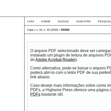
ETIC
CAPA
SOBRE
ACESSO
CADASTRO
PESQUIS
Capa
>
v. 16, n. 16 (2020)
>
ROMA
O arquivo PDF selecionado deve ser carrega
instalado um plugin de leitura de arquivos P
do
Adobe Acrobat Reader
).
Como alternativa, pode-se baixar o arquivo 
poderá abrí-lo com o leitor PDF de sua prefer
link abaixo.
Caso deseje mais informações sobre como impr
PDFs, a Highwire Press oferece uma página
PDFs
bastante útil.