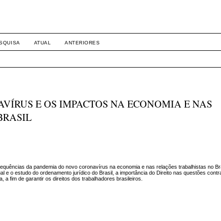
SQUISA
ATUAL
ANTERIORES
VÍRUS E OS IMPACTOS NA ECONOMIA E NAS
BRASIL
sequências da pandemia do novo coronavírus na economia e nas relações trabalhistas no Bra
al e o estudo do ordenamento jurídico do Brasil, a importância do Direito nas questões contr
a fim de garantir os direitos dos trabalhadores brasileiros.