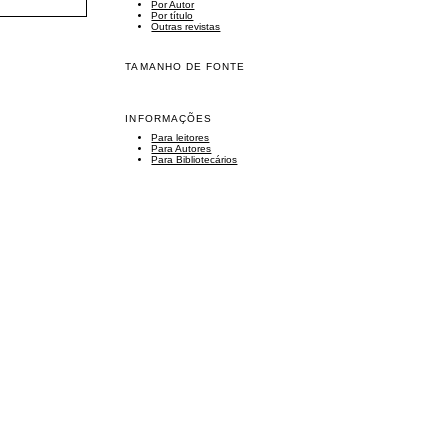
Por Autor
Por título
Outras revistas
TAMANHO DE FONTE
INFORMAÇÕES
Para leitores
Para Autores
Para Bibliotecários