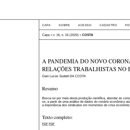
ETIC
CAPA
SOBRE
ACESSO
CADASTRO
PE
Capa
>
v. 16, n. 16 (2020)
>
COSTA
A PANDEMIA DO NOVO CORONA
RELAÇÕES TRABALHISTAS NO 
Gian Lucas Sudatti DA COSTA
Resumo
Busca-se por meio desta produção científica, abordar as con
se, a partir de uma análise de dados do cenário econômico atu
a importância dos sindicatos em momentos de crise econômica, 
Texto completo:
PDF
PDF