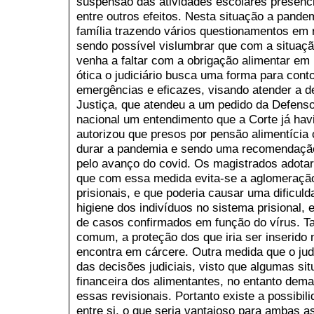
suspensão das atividades escolares presenci
entre outros efeitos. Nesta situação a pandem
família trazendo vários questionamentos em 
sendo possível vislumbrar que com a situaçã
venha a faltar com a obrigação alimentar em
ótica o judiciário busca uma forma para cont
emergências e eficazes, visando atender a de
Justiça, que atendeu a um pedido da Defensor
nacional um entendimento que a Corte já hav
autorizou que presos por pensão alimentícia
durar a pandemia e sendo uma recomendação
pelo avanço do covid. Os magistrados adota
que com essa medida evita-se a aglomeraçã
prisionais, e que poderia causar uma dificul
higiene dos indivíduos no sistema prisional,
de casos confirmados em função do vírus. T
comum, a proteção dos que iria ser inserido n
encontra em cárcere. Outra medida que o jud
das decisões judiciais, visto que algumas si
financeira dos alimentantes, no entanto dem
essas revisionais. Portanto existe a possibi
entre si, o que seria vantajoso para ambas a