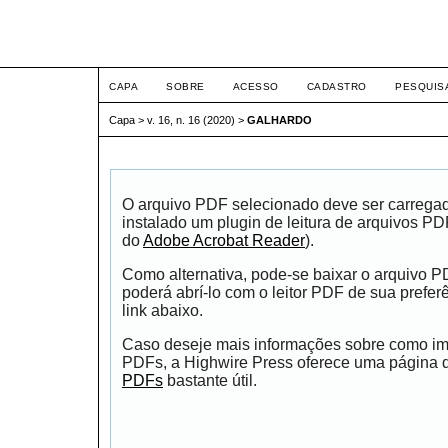
ETIC
CAPA
SOBRE
ACESSO
CADASTRO
PESQUIS
Capa
>
v. 16, n. 16 (2020)
>
GALHARDO
O arquivo PDF selecionado deve ser carrega
instalado um plugin de leitura de arquivos P
do
Adobe Acrobat Reader
).
Como alternativa, pode-se baixar o arquivo 
poderá abrí-lo com o leitor PDF de sua prefer
link abaixo.
Caso deseje mais informações sobre como impr
PDFs, a Highwire Press oferece uma página
PDFs
bastante útil.