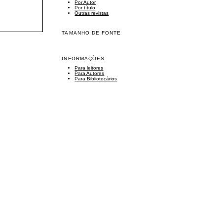
Por Autor
Por título
Outras revistas
TAMANHO DE FONTE
INFORMAÇÕES
Para leitores
Para Autores
Para Bibliotecários