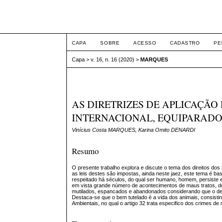
ETIC
CAPA
SOBRE
ACESSO
CADASTRO
PE
Capa
>
v. 16, n. 16 (2020)
>
MARQUES
AS DIRETRIZES DE APLICAÇÃO
INTERNACIONAL, EQUIPARADO 
Vinícius Costa MARQUES, Karina Omito DENARDI
Resumo
O presente trabalho explora e discute o tema dos direitos do
as leis destes são impostas, ainda neste jaez, este tema é bas
respeitado há séculos, do qual ser humano, homem, persiste 
em vista grande número de acontecimentos de maus tratos, do
mutilados, espancados e abandonados considerando que o de
Destaca-se que o bem tutelado é a vida dos animais, consistind
Ambientais, no qual o artigo 32 trata especifico dos crimes d