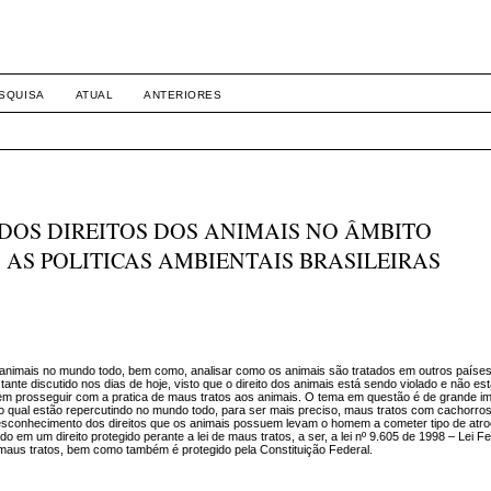
SQUISA
ATUAL
ANTERIORES
 DOS DIREITOS DOS ANIMAIS NO ÂMBITO
AS POLITICAS AMBIENTAIS BRASILEIRAS
s animais no mundo todo, bem como, analisar como os animais são tratados em outros paíse
tante discutido nos dias de hoje, visto que o direito dos animais está sendo violado e não es
em prosseguir com a pratica de maus tratos aos animais. O tema em questão é de grande im
 qual estão repercutindo no mundo todo, para ser mais preciso, maus tratos com cachorro
sconhecimento dos direitos que os animais possuem levam o homem a cometer tipo de atro
o em um direito protegido perante a lei de maus tratos, a ser, a lei nº 9.605 de 1998 – Lei 
e maus tratos, bem como também é protegido pela Constituição Federal.