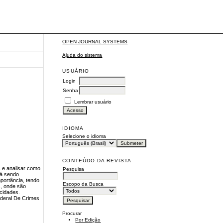
OPEN JOURNAL SYSTEMS
Ajuda do sistema
USUÁRIO
Login
Senha
Lembrar usuário
IDIOMA
Selecione o idioma
CONTEÚDO DA REVISTA
s e analisar como
Pesquisa
tá sendo
portância, tendo
Escopo da Busca
s, onde são
cidades.
Federal De Crimes
Procurar
Por Edição