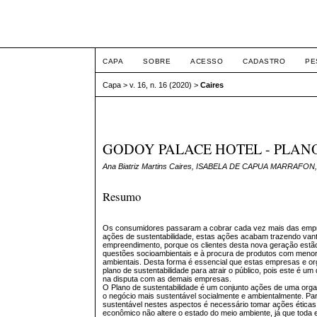
ETIC
CAPA
SOBRE
ACESSO
CADASTRO
PE
Capa
>
v. 16, n. 16 (2020)
>
Caires
GODOY PALACE HOTEL - PLAN
Ana Biatriz Martins Caires, ISABELA DE CAPUA MARRAFON, Jul
Resumo
Os consumidores passaram a cobrar cada vez mais das emp
ações de sustentabilidade, estas ações acabam trazendo van
empreendimento, porque os clientes desta nova geração estã
questões socioambientais e à procura de produtos com meno
ambientais. Desta forma é essencial que estas empresas e 
plano de sustentabilidade para atrair o público, pois este é um
na disputa com as demais empresas.
O Plano de sustentabilidade é um conjunto ações de uma orga
o negócio mais sustentável socialmente e ambientalmente. Pa
sustentável nestes aspectos é necessário tomar ações éticas
econômico não altere o estado do meio ambiente, já que toda