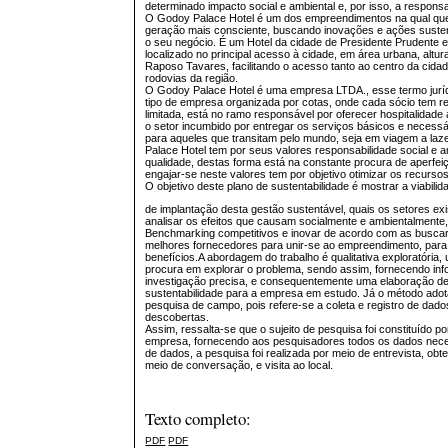
determinado impacto social e ambiental e, por isso, a responsa
O Godoy Palace Hotel é um dos empreendimentos na qual quer
geração mais consciente, buscando inovações e ações susten
o seu negócio. É um Hotel da cidade de Presidente Prudente 
localizado no principal acesso à cidade, em área urbana, altu
Raposo Tavares, facilitando o acesso tanto ao centro da cida
rodovias da região.
O Godoy Palace Hotel é uma empresa LTDA., esse termo juríd
tipo de empresa organizada por cotas, onde cada sócio tem r
limitada, está no ramo responsável por oferecer hospitalidade a
o setor incumbido por entregar os serviços básicos e neces
para aqueles que transitam pelo mundo, seja em viagem a la
Palace Hotel tem por seus valores responsabilidade social e a
qualidade, destas forma está na constante procura de aperfe
engajar-se neste valores tem por objetivo otimizar os recursos
O objetivo deste plano de sustentabilidade é mostrar a viabilid
de implantação desta gestão sustentável, quais os setores ex
analisar os efeitos que causam socialmente e ambientalmente,
Benchmarking competitivos e inovar de acordo com as buscar
melhores fornecedores para unir-se ao empreendimento, para
benefícios.A abordagem do trabalho é qualitativa exploratóri
procura em explorar o problema, sendo assim, fornecendo i
investigação precisa, e consequentemente uma elaboração d
sustentabilidade para a empresa em estudo. Já o método adot
pesquisa de campo, pois refere-se a coleta e registro de dad
descobertas.
Assim, ressalta-se que o sujeito de pesquisa foi constituído p
empresa, fornecendo aos pesquisadores todos os dados neces
de dados, a pesquisa foi realizada por meio de entrevista, ob
meio de conversação, e visita ao local.
Texto completo:
PDF
PDF