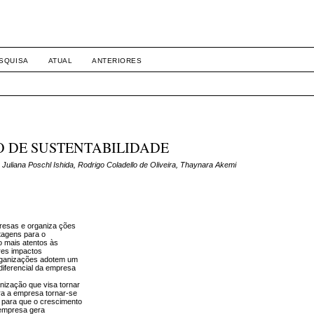
SQUISA
ATUAL
ANTERIORES
O DE SUSTENTABILIDADE
iana Poschl Ishida, Rodrigo Coladello de Oliveira, Thaynara Akemi
resas e organiza ções
tagens para o
o mais atentos às
res impactos
organizações adotem um
 diferencial da empresa
nização que visa tornar
ra a empresa tornar-se
 para que o crescimento
 empresa gera