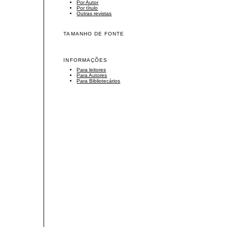
Por Autor
Por título
Outras revistas
TAMANHO DE FONTE
INFORMAÇÕES
Para leitores
Para Autores
Para Bibliotecários