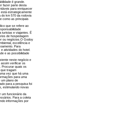
bilidade é grande.
 fazer parte desta
táveis para enriquecer
e está estrategicamente
ra do km 570 da rodovia
de como as principais
ico que se refere ao
esponsabilidade
 turistas e viajantes. É
sários de hospedagem
zer ou negócios.O Godoy
mbiental, excelência e
içoamento. Para
 e atividades do hotel.
ade e as possibilidade
istente neste negócio e
 assim verificar os
. Procurar quais os
 que tragam
a, uma vez que há uma
nformações para uma
e um plano de
ado para a pesquisa foi
os, estimulando novas
or um funcionário da
sários. Para a coleta
tendo informações por