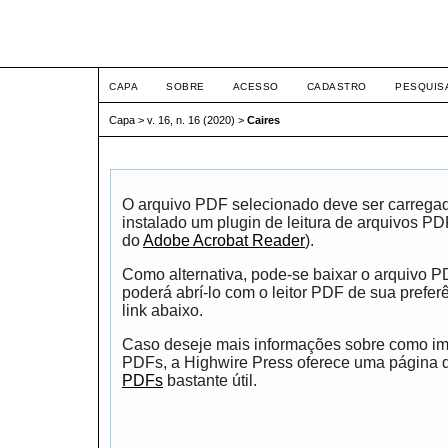
ETIC
CAPA
SOBRE
ACESSO
CADASTRO
PESQUIS
Capa
>
v. 16, n. 16 (2020)
>
Caires
O arquivo PDF selecionado deve ser carrega
instalado um plugin de leitura de arquivos P
do
Adobe Acrobat Reader
).
Como alternativa, pode-se baixar o arquivo 
poderá abrí-lo com o leitor PDF de sua prefer
link abaixo.
Caso deseje mais informações sobre como impr
PDFs, a Highwire Press oferece uma página
PDFs
bastante útil.