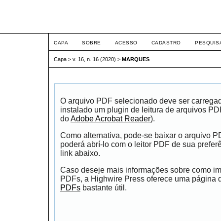
ETIC
CAPA
SOBRE
ACESSO
CADASTRO
PESQUIS
Capa
>
v. 16, n. 16 (2020)
>
MARQUES
O arquivo PDF selecionado deve ser carrega
instalado um plugin de leitura de arquivos P
do
Adobe Acrobat Reader
).
Como alternativa, pode-se baixar o arquivo 
poderá abrí-lo com o leitor PDF de sua prefer
link abaixo.
Caso deseje mais informações sobre como impr
PDFs, a Highwire Press oferece uma página
PDFs
bastante útil.