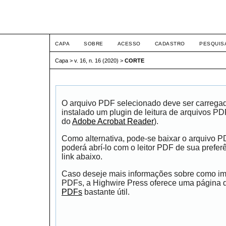
ETIC
CAPA
SOBRE
ACESSO
CADASTRO
PESQUIS
Capa
>
v. 16, n. 16 (2020)
>
CORTE
O arquivo PDF selecionado deve ser carrega
instalado um plugin de leitura de arquivos P
do
Adobe Acrobat Reader
).
Como alternativa, pode-se baixar o arquivo 
poderá abrí-lo com o leitor PDF de sua prefer
link abaixo.
Caso deseje mais informações sobre como impr
PDFs, a Highwire Press oferece uma página
PDFs
bastante útil.