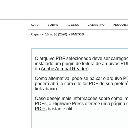
ETIC
CAPA
SOBRE
ACESSO
CADASTRO
PESQUIS
Capa
>
v. 16, n. 16 (2020)
>
SANTOS
O arquivo PDF selecionado deve ser carrega
instalado um plugin de leitura de arquivos P
do
Adobe Acrobat Reader
).
Como alternativa, pode-se baixar o arquivo 
poderá abrí-lo com o leitor PDF de sua prefer
link abaixo.
Caso deseje mais informações sobre como impr
PDFs, a Highwire Press oferece uma página
PDFs
bastante útil.