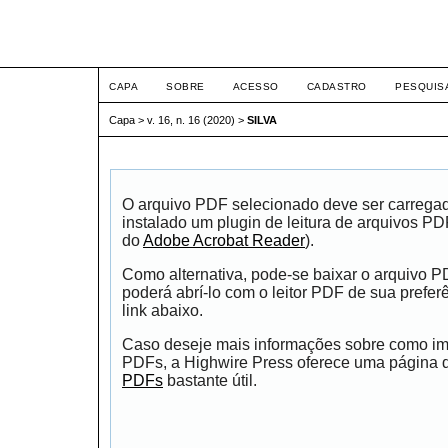
ETIC
CAPA
SOBRE
ACESSO
CADASTRO
PESQUIS
Capa
>
v. 16, n. 16 (2020)
>
SILVA
O arquivo PDF selecionado deve ser carrega
instalado um plugin de leitura de arquivos P
do
Adobe Acrobat Reader
).
Como alternativa, pode-se baixar o arquivo 
poderá abrí-lo com o leitor PDF de sua prefer
link abaixo.
Caso deseje mais informações sobre como impr
PDFs, a Highwire Press oferece uma página
PDFs
bastante útil.