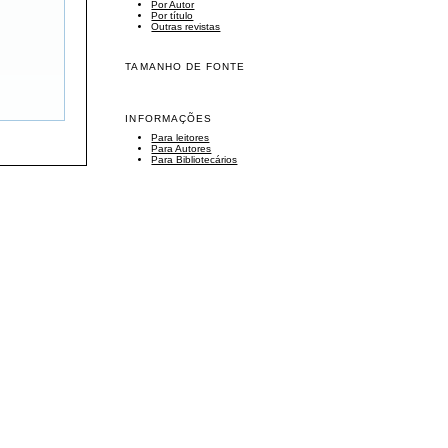
Por Autor
Por título
Outras revistas
TAMANHO DE FONTE
INFORMAÇÕES
Para leitores
Para Autores
Para Bibliotecários