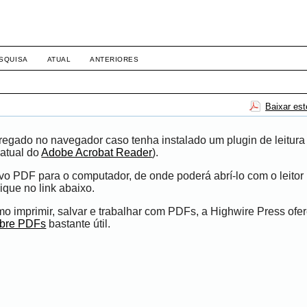
SQUISA
ATUAL
ANTERIORES
Baixar es
egado no navegador caso tenha instalado um plugin de leitura
atual do
Adobe Acrobat Reader
).
ivo PDF para o computador, de onde poderá abrí-lo com o leito
ique no link abaixo.
 imprimir, salvar e trabalhar com PDFs, a Highwire Press ofe
obre PDFs
bastante útil.