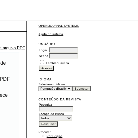
OPEN JOURNAL SYSTEMS
Ajuda do sistema
USUÁRIO
te arquivo PDF
Login
Senha
 de
Lembrar usuário
r PDF
IDIOMA
Selecione o idioma
rece
CONTEÚDO DA REVISTA
Pesquisa
Escopo da Busca
Procurar
Por Edição