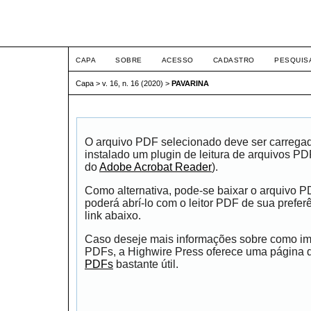
ETIC
CAPA
SOBRE
ACESSO
CADASTRO
PESQUIS
Capa
>
v. 16, n. 16 (2020)
>
PAVARINA
O arquivo PDF selecionado deve ser carrega
instalado um plugin de leitura de arquivos P
do
Adobe Acrobat Reader
).
Como alternativa, pode-se baixar o arquivo 
poderá abrí-lo com o leitor PDF de sua prefer
link abaixo.
Caso deseje mais informações sobre como impr
PDFs, a Highwire Press oferece uma página
PDFs
bastante útil.