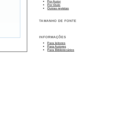
Por Autor
Por título
Outras revistas
TAMANHO DE FONTE
INFORMAÇÕES
Para leitores
Para Autores
Para Bibliotecários