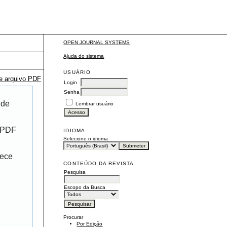
OPEN JOURNAL SYSTEMS
Ajuda do sistema
USUÁRIO
te arquivo PDF
Login
Senha
 de
Lembrar usuário
r PDF
IDIOMA
Selecione o idioma
rece
CONTEÚDO DA REVISTA
Pesquisa
Escopo da Busca
Procurar
Por Edição