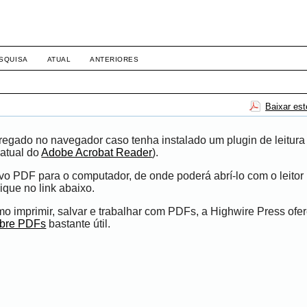
SQUISA
ATUAL
ANTERIORES
Baixar es
egado no navegador caso tenha instalado um plugin de leitura
atual do
Adobe Acrobat Reader
).
ivo PDF para o computador, de onde poderá abrí-lo com o leito
ique no link abaixo.
 imprimir, salvar e trabalhar com PDFs, a Highwire Press ofe
obre PDFs
bastante útil.