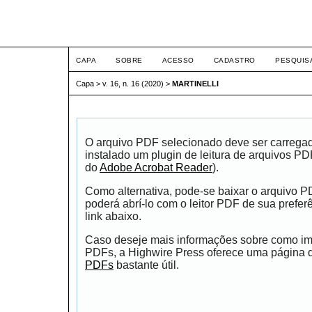
ETIC
CAPA
SOBRE
ACESSO
CADASTRO
PESQUIS
Capa
>
v. 16, n. 16 (2020)
>
MARTINELLI
O arquivo PDF selecionado deve ser carrega
instalado um plugin de leitura de arquivos P
do
Adobe Acrobat Reader
).
Como alternativa, pode-se baixar o arquivo 
poderá abrí-lo com o leitor PDF de sua prefer
link abaixo.
Caso deseje mais informações sobre como impr
PDFs, a Highwire Press oferece uma página
PDFs
bastante útil.