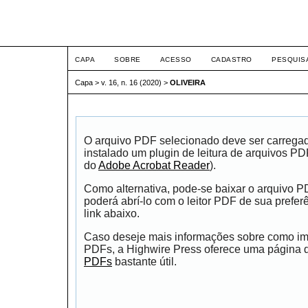
ETIC
CAPA
SOBRE
ACESSO
CADASTRO
PESQUIS
Capa
>
v. 16, n. 16 (2020)
>
OLIVEIRA
O arquivo PDF selecionado deve ser carrega
instalado um plugin de leitura de arquivos P
do
Adobe Acrobat Reader
).
Como alternativa, pode-se baixar o arquivo 
poderá abrí-lo com o leitor PDF de sua prefer
link abaixo.
Caso deseje mais informações sobre como impr
PDFs, a Highwire Press oferece uma página
PDFs
bastante útil.