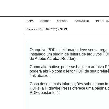
ETIC
CAPA
SOBRE
ACESSO
CADASTRO
PESQUIS
Capa
>
v. 16, n. 16 (2020)
>
SILVA
O arquivo PDF selecionado deve ser carrega
instalado um plugin de leitura de arquivos P
do
Adobe Acrobat Reader
).
Como alternativa, pode-se baixar o arquivo 
poderá abrí-lo com o leitor PDF de sua prefer
link abaixo.
Caso deseje mais informações sobre como impr
PDFs, a Highwire Press oferece uma página
PDFs
bastante útil.