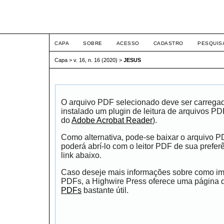
ETIC
CAPA
SOBRE
ACESSO
CADASTRO
PESQUIS
Capa
>
v. 16, n. 16 (2020)
>
JESUS
O arquivo PDF selecionado deve ser carrega
instalado um plugin de leitura de arquivos P
do
Adobe Acrobat Reader
).
Como alternativa, pode-se baixar o arquivo 
poderá abrí-lo com o leitor PDF de sua prefer
link abaixo.
Caso deseje mais informações sobre como impr
PDFs, a Highwire Press oferece uma página
PDFs
bastante útil.