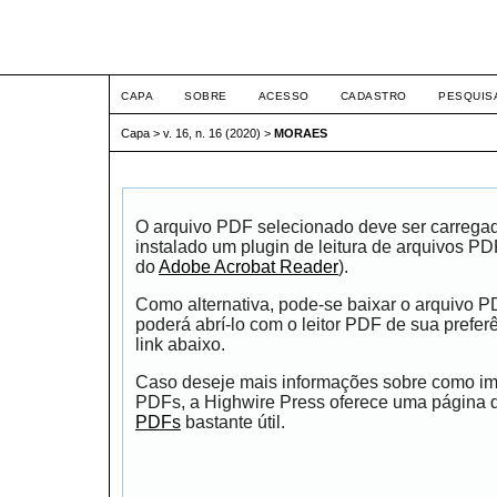
ETIC
CAPA
SOBRE
ACESSO
CADASTRO
PESQUIS
Capa
>
v. 16, n. 16 (2020)
>
MORAES
O arquivo PDF selecionado deve ser carrega
instalado um plugin de leitura de arquivos P
do
Adobe Acrobat Reader
).
Como alternativa, pode-se baixar o arquivo 
poderá abrí-lo com o leitor PDF de sua prefer
link abaixo.
Caso deseje mais informações sobre como impr
PDFs, a Highwire Press oferece uma página
PDFs
bastante útil.