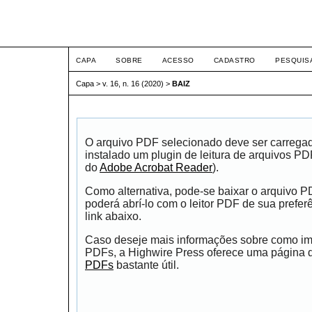
ETIC
CAPA
SOBRE
ACESSO
CADASTRO
PESQUIS
Capa
>
v. 16, n. 16 (2020)
>
BAIZ
O arquivo PDF selecionado deve ser carrega
instalado um plugin de leitura de arquivos P
do
Adobe Acrobat Reader
).
Como alternativa, pode-se baixar o arquivo 
poderá abrí-lo com o leitor PDF de sua prefer
link abaixo.
Caso deseje mais informações sobre como impr
PDFs, a Highwire Press oferece uma página
PDFs
bastante útil.