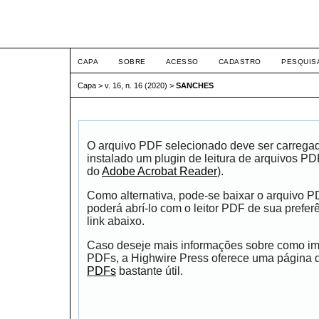
ETIC
CAPA
SOBRE
ACESSO
CADASTRO
PESQUIS
Capa
>
v. 16, n. 16 (2020)
>
SANCHES
O arquivo PDF selecionado deve ser carrega
instalado um plugin de leitura de arquivos P
do
Adobe Acrobat Reader
).
Como alternativa, pode-se baixar o arquivo 
poderá abrí-lo com o leitor PDF de sua prefer
link abaixo.
Caso deseje mais informações sobre como impr
PDFs, a Highwire Press oferece uma página
PDFs
bastante útil.