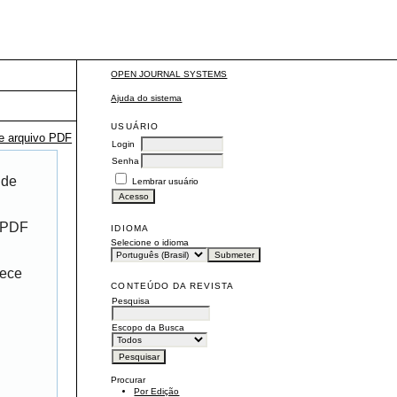
OPEN JOURNAL SYSTEMS
Ajuda do sistema
USUÁRIO
te arquivo PDF
Login
Senha
 de
Lembrar usuário
r PDF
IDIOMA
Selecione o idioma
rece
CONTEÚDO DA REVISTA
Pesquisa
Escopo da Busca
Procurar
Por Edição