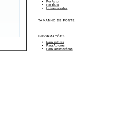
Por Autor
Por título
Outras revistas
TAMANHO DE FONTE
INFORMAÇÕES
Para leitores
Para Autores
Para Bibliotecários