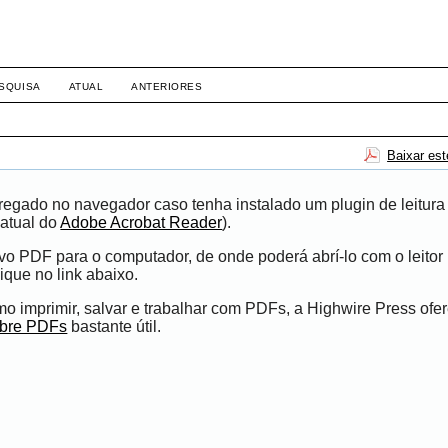
SQUISA
ATUAL
ANTERIORES
Baixar es
egado no navegador caso tenha instalado um plugin de leitura
atual do
Adobe Acrobat Reader
).
ivo PDF para o computador, de onde poderá abrí-lo com o leito
ique no link abaixo.
 imprimir, salvar e trabalhar com PDFs, a Highwire Press ofe
obre PDFs
bastante útil.