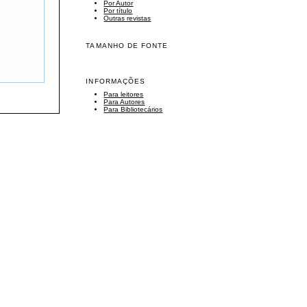
Por Autor
Por título
Outras revistas
TAMANHO DE FONTE
INFORMAÇÕES
Para leitores
Para Autores
Para Bibliotecários