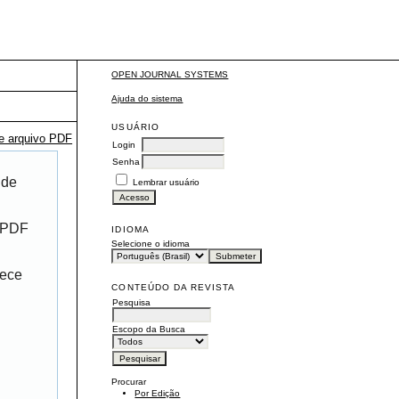
OPEN JOURNAL SYSTEMS
Ajuda do sistema
USUÁRIO
te arquivo PDF
Login
Senha
 de
Lembrar usuário
r PDF
IDIOMA
Selecione o idioma
rece
CONTEÚDO DA REVISTA
Pesquisa
Escopo da Busca
Procurar
Por Edição