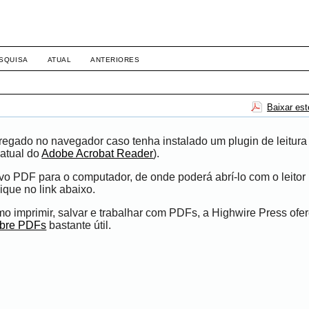
SQUISA
ATUAL
ANTERIORES
Baixar es
egado no navegador caso tenha instalado um plugin de leitura
atual do
Adobe Acrobat Reader
).
ivo PDF para o computador, de onde poderá abrí-lo com o leito
ique no link abaixo.
 imprimir, salvar e trabalhar com PDFs, a Highwire Press ofe
obre PDFs
bastante útil.