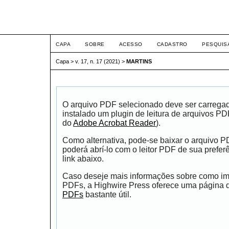
ETIC
CAPA
SOBRE
ACESSO
CADASTRO
PESQUIS
Capa
>
v. 17, n. 17 (2021)
>
MARTINS
O arquivo PDF selecionado deve ser carrega
instalado um plugin de leitura de arquivos P
do
Adobe Acrobat Reader
).
Como alternativa, pode-se baixar o arquivo 
poderá abrí-lo com o leitor PDF de sua prefer
link abaixo.
Caso deseje mais informações sobre como impr
PDFs, a Highwire Press oferece uma página
PDFs
bastante útil.