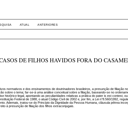
SQUISA
ATUAL
ANTERIORES
 CASOS DE FILHOS HAVIDOS FORA DO CASAM
sitivos normativos e dos ensinamentos de doutrinadores brasileiros, a presunção de filiação n
o sobre o tema; far-se-á uma análise conceitual sobre a filiação, baseando-se no ordename
se histórico-legal, apontando as peculiaridades relativas a prática do pater is est contest, ou
nstituição Federal de 1988, o atual Código Civil de 2002 e, por fim, a Lei n°8.560/1992, reg
ento. Ademais, tratou-se do Princípio da Dignidade da Pessoa Humana, cláusula pétrea inco
ito à presunção de filiação dos filhos extraconjugais.