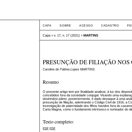
ETIC
CAPA
SOBRE
ACESSO
CADASTRO
PE
Capa
>
v. 17, n. 17 (2021)
>
MARTINS
PRESUNÇÃO DE FILIAÇÃO NOS
Caroline de Fátima Lopes MARTINS
Resumo
O presente artigo tem por finalidade analisar, à luz dos dispo
concebidos fora da sociedade conjugal. Visando uma explanaçã
doutrinário pátrio; posteriormente, é dado destaque à uma análi
presunção de filiação, adentrando o Código Civil de 1916, a Co
investigação de paternidade dos filhos havidos fora do casam
Carta Magna, como o fundamento intrínseco e norteador do dire
Texto completo:
PDF
PDF