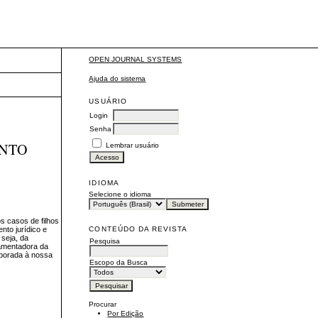
OPEN JOURNAL SYSTEMS
Ajuda do sistema
USUÁRIO
Login
Senha
ENTO
Lembrar usuário
IDIOMA
Selecione o idioma
os casos de filhos
CONTEÚDO DA REVISTA
nto jurídico e
 seja, da
Pesquisa
ulamentadora da
rporada à nossa
Escopo da Busca
Procurar
Por Edição