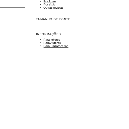
Por Autor
Por título
Outras revistas
TAMANHO DE FONTE
INFORMAÇÕES
Para leitores
Para Autores
Para Bibliotecários