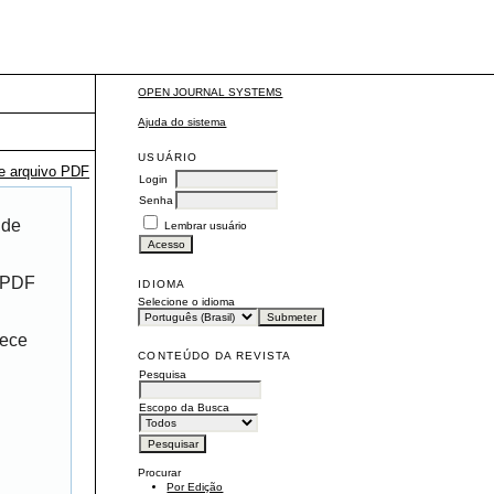
OPEN JOURNAL SYSTEMS
Ajuda do sistema
USUÁRIO
te arquivo PDF
Login
Senha
 de
Lembrar usuário
r PDF
IDIOMA
Selecione o idioma
rece
CONTEÚDO DA REVISTA
Pesquisa
Escopo da Busca
Procurar
Por Edição