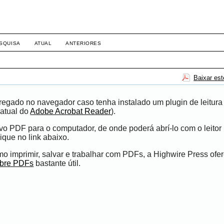
SQUISA
ATUAL
ANTERIORES
Baixar es
egado no navegador caso tenha instalado um plugin de leitura
atual do
Adobe Acrobat Reader
).
ivo PDF para o computador, de onde poderá abrí-lo com o leito
ique no link abaixo.
 imprimir, salvar e trabalhar com PDFs, a Highwire Press ofe
obre PDFs
bastante útil.