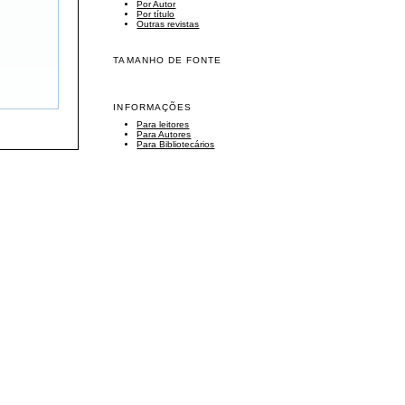
Por Autor
Por título
Outras revistas
TAMANHO DE FONTE
INFORMAÇÕES
Para leitores
Para Autores
Para Bibliotecários