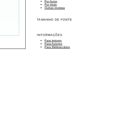
Por Autor
Por título
Outras revistas
TAMANHO DE FONTE
INFORMAÇÕES
Para leitores
Para Autores
Para Bibliotecários