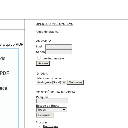
OPEN JOURNAL SYSTEMS
Ajuda do sistema
USUÁRIO
te arquivo PDF
Login
Senha
 de
Lembrar usuário
r PDF
IDIOMA
Selecione o idioma
rece
CONTEÚDO DA REVISTA
Pesquisa
Escopo da Busca
Procurar
Por Edição