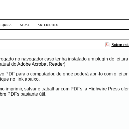
SQUISA
ATUAL
ANTERIORES
Baixar es
egado no navegador caso tenha instalado um plugin de leitura
atual do
Adobe Acrobat Reader
).
ivo PDF para o computador, de onde poderá abrí-lo com o leito
ique no link abaixo.
 imprimir, salvar e trabalhar com PDFs, a Highwire Press ofe
obre PDFs
bastante útil.