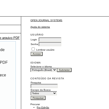
OPEN JOURNAL SYSTEMS
Ajuda do sistema
USUÁRIO
te arquivo PDF
Login
Senha
 de
Lembrar usuário
r PDF
IDIOMA
Selecione o idioma
rece
CONTEÚDO DA REVISTA
Pesquisa
Escopo da Busca
Procurar
Por Edição