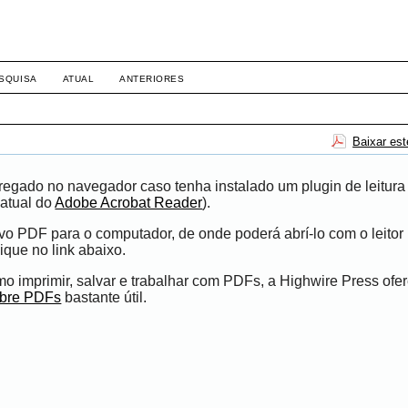
SQUISA
ATUAL
ANTERIORES
Baixar es
egado no navegador caso tenha instalado um plugin de leitura
atual do
Adobe Acrobat Reader
).
ivo PDF para o computador, de onde poderá abrí-lo com o leito
ique no link abaixo.
 imprimir, salvar e trabalhar com PDFs, a Highwire Press ofe
obre PDFs
bastante útil.