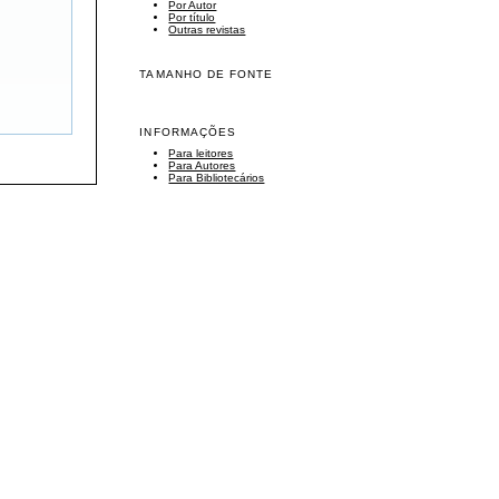
Por Autor
Por título
Outras revistas
TAMANHO DE FONTE
INFORMAÇÕES
Para leitores
Para Autores
Para Bibliotecários