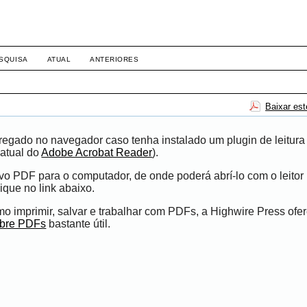
SQUISA
ATUAL
ANTERIORES
Baixar es
egado no navegador caso tenha instalado um plugin de leitura
atual do
Adobe Acrobat Reader
).
ivo PDF para o computador, de onde poderá abrí-lo com o leito
ique no link abaixo.
 imprimir, salvar e trabalhar com PDFs, a Highwire Press ofe
obre PDFs
bastante útil.