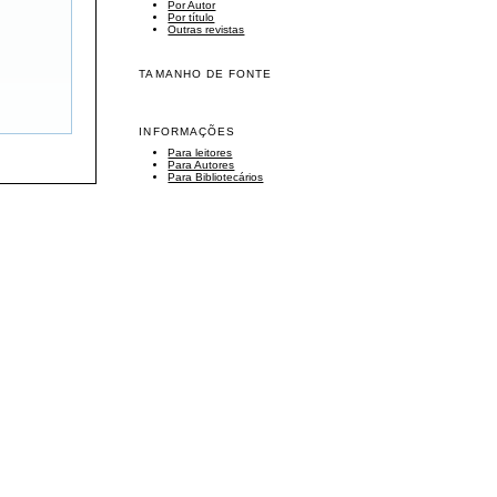
Por Autor
Por título
Outras revistas
TAMANHO DE FONTE
INFORMAÇÕES
Para leitores
Para Autores
Para Bibliotecários