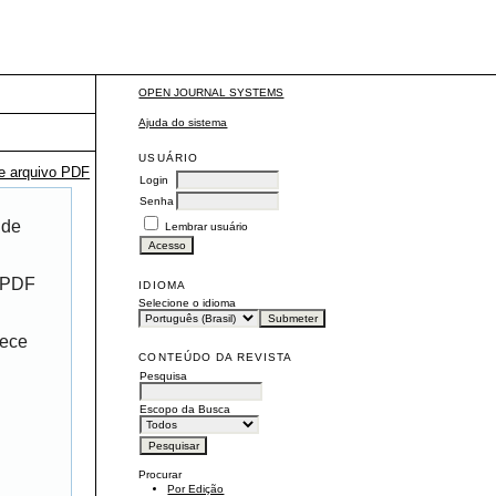
OPEN JOURNAL SYSTEMS
Ajuda do sistema
USUÁRIO
te arquivo PDF
Login
Senha
 de
Lembrar usuário
r PDF
IDIOMA
Selecione o idioma
rece
CONTEÚDO DA REVISTA
Pesquisa
Escopo da Busca
Procurar
Por Edição