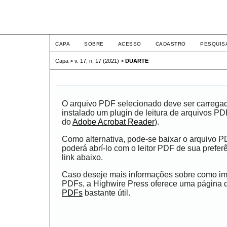
ETIC
CAPA
SOBRE
ACESSO
CADASTRO
PESQUIS
Capa
>
v. 17, n. 17 (2021)
>
DUARTE
O arquivo PDF selecionado deve ser carrega
instalado um plugin de leitura de arquivos P
do
Adobe Acrobat Reader
).
Como alternativa, pode-se baixar o arquivo 
poderá abrí-lo com o leitor PDF de sua prefer
link abaixo.
Caso deseje mais informações sobre como impr
PDFs, a Highwire Press oferece uma página
PDFs
bastante útil.