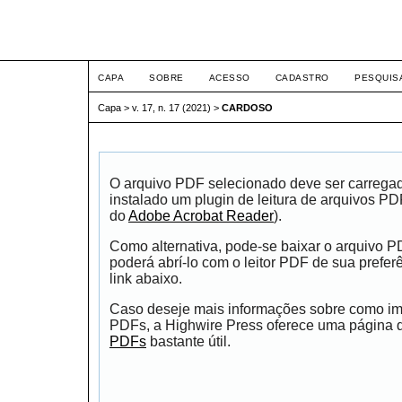
ETIC
CAPA
SOBRE
ACESSO
CADASTRO
PESQUIS
Capa
>
v. 17, n. 17 (2021)
>
CARDOSO
O arquivo PDF selecionado deve ser carrega
instalado um plugin de leitura de arquivos P
do
Adobe Acrobat Reader
).
Como alternativa, pode-se baixar o arquivo 
poderá abrí-lo com o leitor PDF de sua prefer
link abaixo.
Caso deseje mais informações sobre como impr
PDFs, a Highwire Press oferece uma página
PDFs
bastante útil.