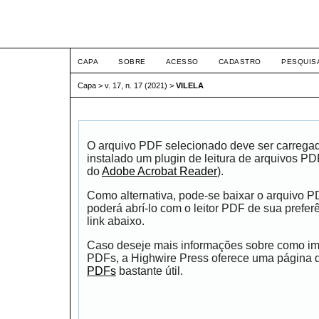
ETIC
CAPA
SOBRE
ACESSO
CADASTRO
PESQUIS
Capa
>
v. 17, n. 17 (2021)
>
VILELA
O arquivo PDF selecionado deve ser carrega
instalado um plugin de leitura de arquivos P
do
Adobe Acrobat Reader
).
Como alternativa, pode-se baixar o arquivo 
poderá abrí-lo com o leitor PDF de sua prefer
link abaixo.
Caso deseje mais informações sobre como impr
PDFs, a Highwire Press oferece uma página
PDFs
bastante útil.