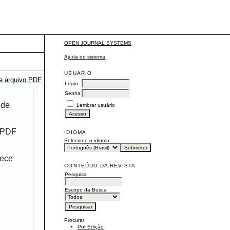
OPEN JOURNAL SYSTEMS
Ajuda do sistema
USUÁRIO
te arquivo PDF
Login
Senha
 de
Lembrar usuário
r PDF
IDIOMA
Selecione o idioma
rece
CONTEÚDO DA REVISTA
Pesquisa
Escopo da Busca
Procurar
Por Edição