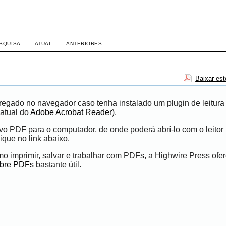
SQUISA
ATUAL
ANTERIORES
Baixar es
egado no navegador caso tenha instalado um plugin de leitura
atual do
Adobe Acrobat Reader
).
ivo PDF para o computador, de onde poderá abrí-lo com o leito
ique no link abaixo.
 imprimir, salvar e trabalhar com PDFs, a Highwire Press ofe
obre PDFs
bastante útil.