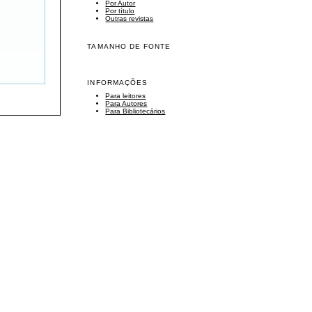
Por Autor
Por título
Outras revistas
TAMANHO DE FONTE
INFORMAÇÕES
Para leitores
Para Autores
Para Bibliotecários