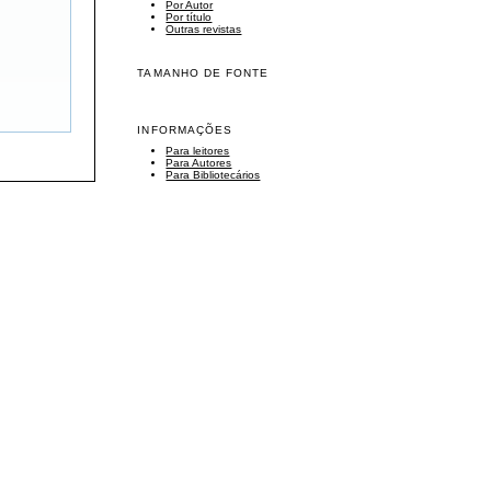
Por Autor
Por título
Outras revistas
TAMANHO DE FONTE
INFORMAÇÕES
Para leitores
Para Autores
Para Bibliotecários