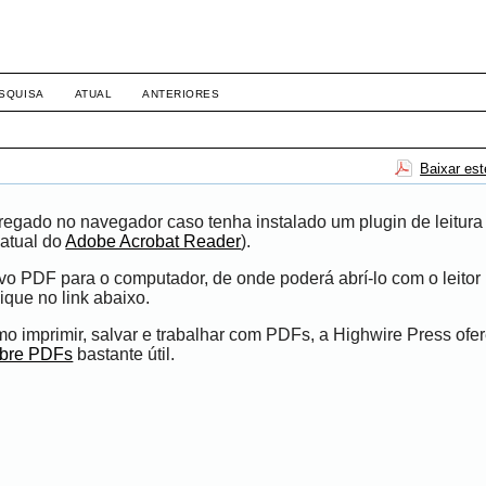
SQUISA
ATUAL
ANTERIORES
Baixar es
egado no navegador caso tenha instalado um plugin de leitura
atual do
Adobe Acrobat Reader
).
ivo PDF para o computador, de onde poderá abrí-lo com o leito
ique no link abaixo.
 imprimir, salvar e trabalhar com PDFs, a Highwire Press ofe
obre PDFs
bastante útil.