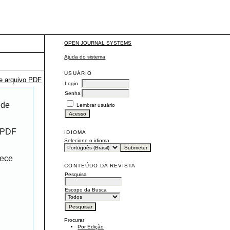
OPEN JOURNAL SYSTEMS
Ajuda do sistema
USUÁRIO
te arquivo PDF
Login
Senha
 de
Lembrar usuário
r PDF
IDIOMA
Selecione o idioma
rece
CONTEÚDO DA REVISTA
Pesquisa
Escopo da Busca
Procurar
Por Edição