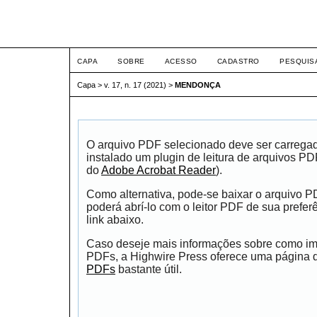
ETIC
CAPA
SOBRE
ACESSO
CADASTRO
PESQUIS
Capa
>
v. 17, n. 17 (2021)
>
MENDONÇA
O arquivo PDF selecionado deve ser carrega
instalado um plugin de leitura de arquivos P
do
Adobe Acrobat Reader
).
Como alternativa, pode-se baixar o arquivo 
poderá abrí-lo com o leitor PDF de sua prefer
link abaixo.
Caso deseje mais informações sobre como impr
PDFs, a Highwire Press oferece uma página
PDFs
bastante útil.