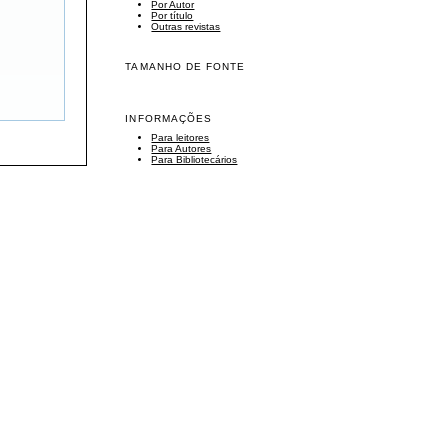
Por Autor
Por título
Outras revistas
TAMANHO DE FONTE
INFORMAÇÕES
Para leitores
Para Autores
Para Bibliotecários