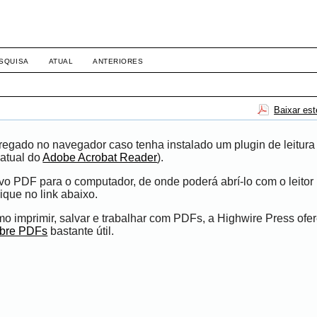
SQUISA
ATUAL
ANTERIORES
Baixar es
egado no navegador caso tenha instalado um plugin de leitura
atual do
Adobe Acrobat Reader
).
ivo PDF para o computador, de onde poderá abrí-lo com o leito
ique no link abaixo.
 imprimir, salvar e trabalhar com PDFs, a Highwire Press ofe
obre PDFs
bastante útil.