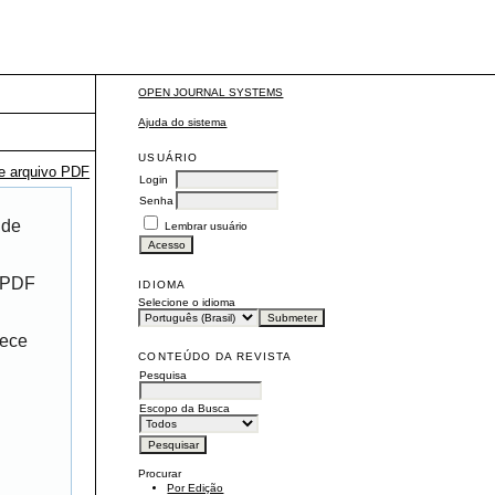
OPEN JOURNAL SYSTEMS
Ajuda do sistema
USUÁRIO
te arquivo PDF
Login
Senha
 de
Lembrar usuário
r PDF
IDIOMA
Selecione o idioma
rece
CONTEÚDO DA REVISTA
Pesquisa
Escopo da Busca
Procurar
Por Edição