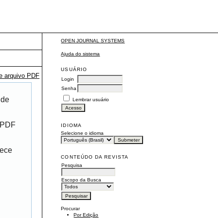
OPEN JOURNAL SYSTEMS
Ajuda do sistema
USUÁRIO
te arquivo PDF
Login
Senha
 de
Lembrar usuário
r PDF
IDIOMA
Selecione o idioma
rece
CONTEÚDO DA REVISTA
Pesquisa
Escopo da Busca
Procurar
Por Edição