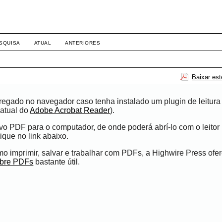
SQUISA
ATUAL
ANTERIORES
Baixar es
egado no navegador caso tenha instalado um plugin de leitura
atual do
Adobe Acrobat Reader
).
ivo PDF para o computador, de onde poderá abrí-lo com o leito
ique no link abaixo.
 imprimir, salvar e trabalhar com PDFs, a Highwire Press ofe
obre PDFs
bastante útil.