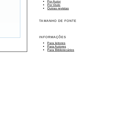
Por Autor
Por título
Outras revistas
TAMANHO DE FONTE
INFORMAÇÕES
Para leitores
Para Autores
Para Bibliotecários