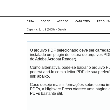
ETIC
CAPA
SOBRE
ACESSO
CADASTRO
PESQUIS
Capa
>
v. 1, n. 1 (2005)
>
Garcia
O arquivo PDF selecionado deve ser carrega
instalado um plugin de leitura de arquivos P
do
Adobe Acrobat Reader
).
Como alternativa, pode-se baixar o arquivo 
poderá abrí-lo com o leitor PDF de sua prefer
link abaixo.
Caso deseje mais informações sobre como impr
PDFs, a Highwire Press oferece uma página
PDFs
bastante útil.