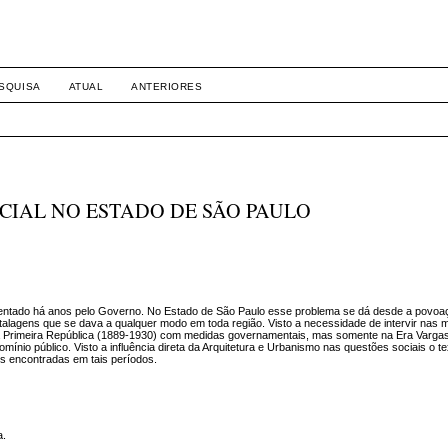
SQUISA
ATUAL
ANTERIORES
CIAL NO ESTADO DE SÃO PAULO
frentado há anos pelo Governo. No Estado de São Paulo esse problema se dá desde a povoa
stalagens que se dava a qualquer modo em toda região. Visto a necessidade de intervir nas 
se na Primeira República (1889-1930) com medidas governamentais, mas somente na Era Varga
mínio público. Visto a influência direta da Arquitetura e Urbanismo nas questões sociais o te
is encontradas em tais períodos.
a.