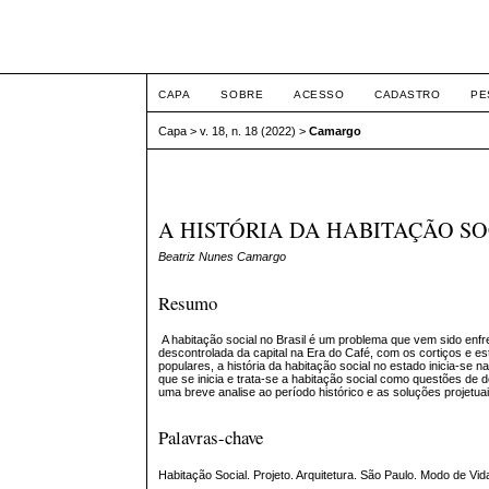
ETIC
CAPA
SOBRE
ACESSO
CADASTRO
PE
Capa
>
v. 18, n. 18 (2022)
>
Camargo
A HISTÓRIA DA HABITAÇÃO SO
Beatriz Nunes Camargo
Resumo
A habitação social no Brasil é um problema que vem sido en
descontrolada da capital na Era do Café, com os cortiços e e
populares, a história da habitação social no estado inicia-
que se inicia e trata-se a habitação social como questões de do
uma breve analise ao período histórico e as soluções projetua
Palavras-chave
Habitação Social. Projeto. Arquitetura. São Paulo. Modo de Vid