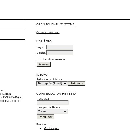
OPEN JOURNAL SYSTEMS
Ajuda do sistema
USUÁRIO
Login
Senha
Lembrar usuário
IDIOMA
Selecione o idioma
ção
CONTEÚDO DA REVISTA
moradias
s (1930-1945) é
Pesquisa
xto trata-se de
Escopo da Busca
Procurar
Por Edição