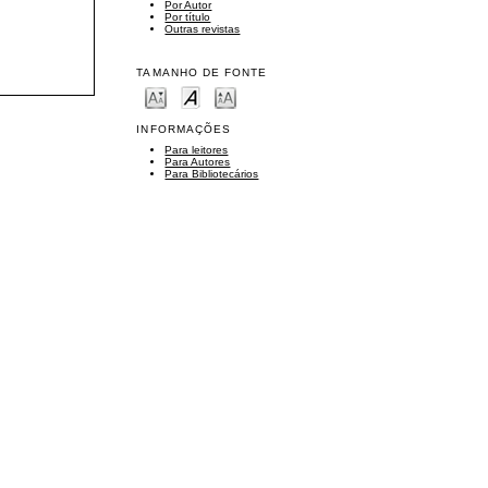
Por Autor
Por título
Outras revistas
TAMANHO DE FONTE
INFORMAÇÕES
Para leitores
Para Autores
Para Bibliotecários